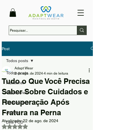
Post
Todos posts
Adapt Wear
Todos posts
2 de ago. de 2024
4 min de leitura
Tudo o Que Você Precisa
Alzheimer
Saber Sobre Cuidados e
Cuidadores
Recuperação Após
Cadeirantes
Fratura na Perna
Artrites
Atualizado:
22 de ago. de 2024
Leis PCD
Avaliado com NaN de 5 estrelas.