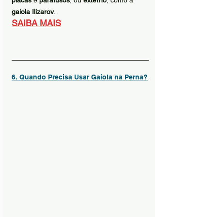
placas
 e 
parafusos
, ou 
externo
, como a 
gaiola Ilizarov
.
SAIBA MAIS
6. Quando Precisa Usar Gaiola na Perna?