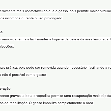
eralmente mais confortável do que o gesso, pois permite maior circula
enos incômoda durante o uso prolongado.
ne
removida, é mais fácil manter a higiene da pele e da área lesionada. 
infecções.
ais prática, pois pode ser removida quando necessário, facilitando a r
so não é possível com o gesso.
eração
nos graves, a bota ortopédica permite uma recuperação mais rápida, p
ios de reabilitação. O gesso imobiliza completamente a área.