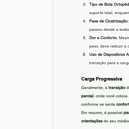
Tipo de Bota Ortopéd
suporte total, enquan
Fase de Cicatrização:
passou desde a lesão
Dor e Conforto:
 Mesmo
peso, deve reduzir a 
Uso de Dispositivos Au
transição para a carg
Carga Progressiva
Geralmente, a 
transição
 d
parcial
, onde você coloca
conforme se sente 
confor
Em resumo, é possível 
pi
orientações
 do seu médic