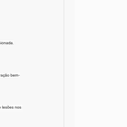
sionada.
eração bem-
 lesões nos 