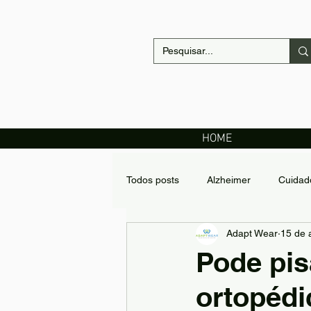
HOME
Todos posts
Alzheimer
Cuidad
Adapt Wear
15 de 
Roupas Para Deficientes
Desi
Pode pis
ortopédi