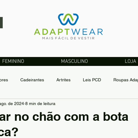
FEMININO
MASCULINO
LOJA
ores
Cadeirantes
Artrites
Leis PCD
Roupas Adap
ago. de 2024
8 min de leitura
gn Adaptável
ar no chão com a bota
ca?