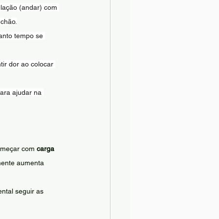
ulação (andar) com 
 chão.
anto tempo se 
ir dor ao colocar 
ara ajudar na 
omeçar com 
carga 
mente aumenta 
tal seguir as 