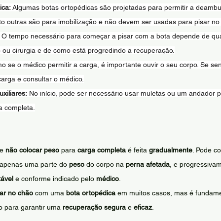
ica:
 Algumas botas ortopédicas são projetadas para permitir a deamb
to outras são para imobilização e não devem ser usadas para pisar no
 O tempo necessário para começar a pisar com a bota depende de qu
 ou cirurgia e de como está progredindo a recuperação.
 se o médico permitir a carga, é importante ouvir o seu corpo. Se sent
carga e consultar o médico.
xiliares:
 No início, pode ser necessário usar muletas ou um andador p
a completa.
e 
não colocar peso
 para 
carga completa
 é feita 
gradualmente
. Pode c
 apenas uma parte do 
peso
 do corpo na 
perna afetada
, e progressiva
tável
 e conforme indicado pelo 
médico
.
sar no chão
 com uma 
bota ortopédica
 em muitos casos, mas é fundamen
o para garantir uma 
recuperação segura
 e 
eficaz
.