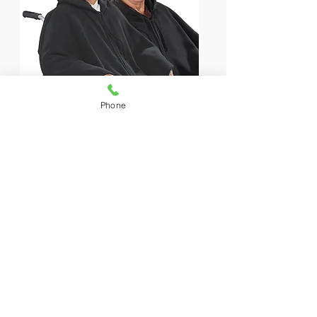
Phone
PONCHO MOBILIDADE
-
CADEIRANTES
Poncho de Inverno para Cadeirantes
oferece
conforto
e segurança com
costas mais curtas para evitar que o
tecido prenda nas rodas.
Fácil de
vestir,
com zíper frontal, e
aquecimento completo
graças ao
capuz anexado. Ideal para usuários