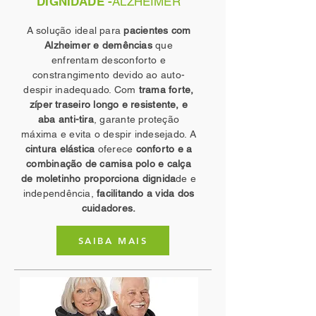
DIGNIDADE -
ALZHEIMER
A solução ideal para
pacientes com
Alzheimer e demências
que
enfrentam desconforto e
constrangimento devido ao auto-
despir inadequado. Com
trama forte,
zíper traseiro longo e resistente, e
aba anti-tira
, garante proteção
máxima e evita o despir indesejado. A
cintura elástica
oferece
conforto e a
combinação de camisa polo e calça
de moletinho proporciona dignida
de e
independência,
facilitando a vida dos
cuidadores.
SAIBA MAIS