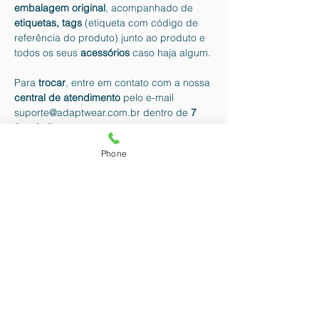
embalagem original
, acompanhado de
etiquetas, tags
(etiqueta com código de
referência do produto) junto ao produto e
todos os seus
acessórios
caso haja algum.
Para
trocar
, entre em contato com a nossa
central de atendimento
pelo e-mail
suporte@adaptwear.com.br
dentro de
7
(sete) dias
do recebimento do pacote e
informe o motivo da troca. Nossa equipe
Phone
terá o prazo de até
2 dias úteis
para
analisar e responder a solicitação. A
resposta será sempre através do mesmo
e-mail enviado na solicitação.
O
frete de devolução
é por conta do
cliente, exceto em casos de eventual
defeito
na peça.
Além disso, é importante que o produto
não tenha sido
usado.
Ele deverá ser
devolvido em sua
embalagem original.