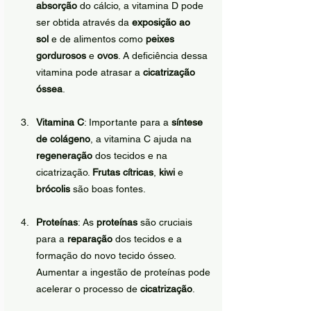
absorção
 do cálcio, a vitamina D pode 
ser obtida através da 
exposição ao 
sol
 e de alimentos como 
peixes 
gordurosos
 e 
ovos
. A deficiência dessa 
vitamina pode atrasar a 
cicatrização 
óssea
.
Vitamina C
: Importante para a 
síntese 
de colágeno
, a vitamina C ajuda na 
regeneração
 dos tecidos e na 
cicatrização. 
Frutas cítricas
, 
kiwi
 e 
brócolis
 são boas fontes.
Proteínas
: As 
proteínas
 são cruciais 
para a 
reparação
 dos tecidos e a 
formação do novo tecido ósseo. 
Aumentar a ingestão de proteínas pode 
acelerar o processo de 
cicatrização
.