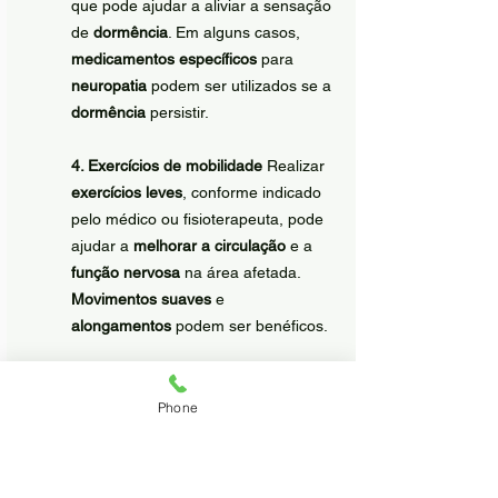
que pode ajudar a aliviar a sensação 
de 
dormência
. Em alguns casos, 
medicamentos específicos
 para 
neuropatia
 podem ser utilizados se a 
dormência
 persistir.
4. Exercícios de mobilidade
 Realizar 
exercícios leves
, conforme indicado 
pelo médico ou fisioterapeuta, pode 
ajudar a 
melhorar a circulação
 e a 
função nervosa
 na área afetada. 
Movimentos suaves
 e 
alongamentos
 podem ser benéficos.
5. Cuidados com a alimentação
 Uma 
dieta rica
 em 
nutrientes essenciais
, 
Phone
como 
cálcio
 e 
vitamina D
, pode 
promover a 
recuperação óssea
 e a 
saúde nervosa
. 
Suplementos de 