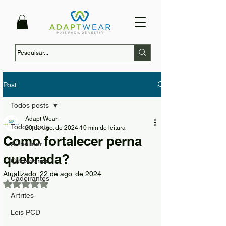
Post
Todos posts
Adapt Wear
Todos posts
20 de ago. de 2024
10 min de leitura
Como fortalecer perna
Alzheimer
quebrada?
Cuidadores
Atualizado:
22 de ago. de 2024
Cadeirantes
Avaliado com NaN de 5 estrelas.
Artrites
Leis PCD