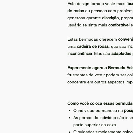
Este design torna o vestir mais
fáci
de rodas
ou pessoas com proble
generosa garante
discrição
, prop
usuário se sinta mais
confortável
Estas bermudas oferecem
conveni
uma
cadeira de rodas
, que são
in
incontinência
. Elas são
adaptadas
Experimente agora a Bermuda Ad
frustrantes de vestir podem ser co
concentre em outros aspectos impo
Como você coloca essas bermudas 
O indivíduo permanece na
posi
As pernas do indivíduo são ins
parte superior da coxa.
O cuidador simplesmente colo