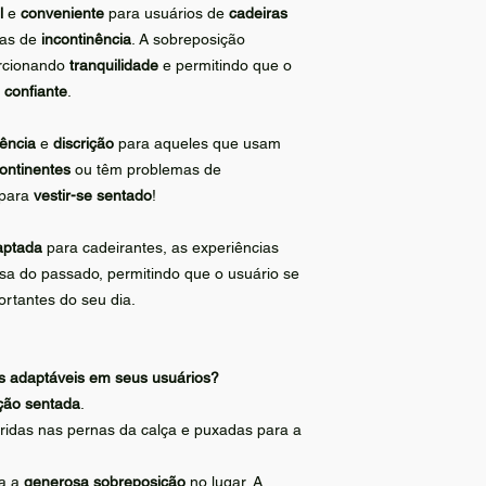
l
e
conveniente
para usuários de
cadeiras
mas de
incontinência
. A sobreposição
orcionando
tranquilidade
e permitindo que o
e
confiante
.
ência
e
discrição
para aqueles que usam
continentes
ou têm problemas de
para
vestir-se sentado
!
aptada
para cadeirantes, as experiências
isa do passado, permitindo que o usuário se
rtantes do seu dia.
adaptáveis ​​em seus usuários?
ção sentada
.
eridas nas pernas da calça e puxadas para a
ca a
generosa sobreposição
no lugar. A