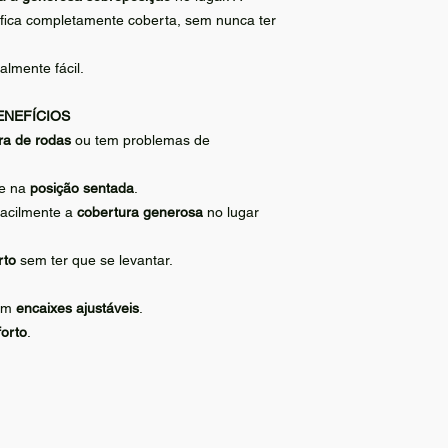
 fica completamente coberta, sem nunca ter
almente fácil.
ENEFÍCIOS
ra de rodas
ou tem problemas de
se na
posição sentada
.
facilmente a
cobertura generosa
no lugar
rto
sem ter que se levantar.
.
com
encaixes ajustáveis
.
forto
.