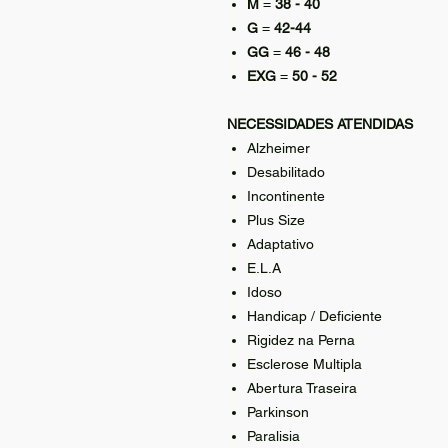
M
=
38 - 40
G
=
42-44
GG
=
46 - 48
EXG
=
50 - 52
NECESSIDADES ATENDIDAS
Alzheimer
Desabilitado
Incontinente
Plus Size
Adaptativo
E.L.A
Idoso
Handicap / Deficiente
Rigidez na Perna
Esclerose Multipla
Abertura Traseira
Parkinson
Paralisia