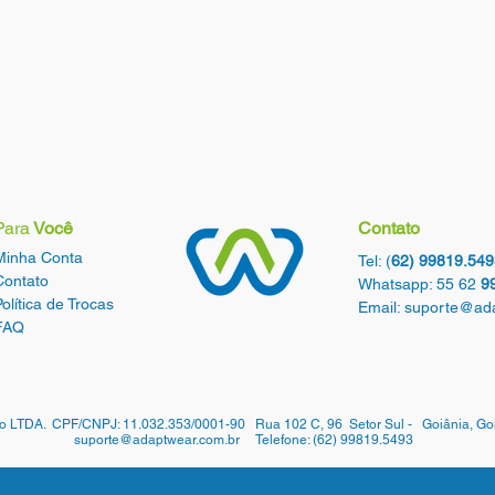
Para
Você
Contato
Minha Conta
Tel: (
62) 99819.549
Contato
Whatsapp: 55 62
9
Política de Trocas
Email:
suporte@ada
FAQ
o LTDA. CPF/CNPJ: 11.032.353/0001-90 Rua 102 C, 96 Setor Sul - Goiânia, G
suporte@adaptwear.com.br Telefone: (62) 99819.5493