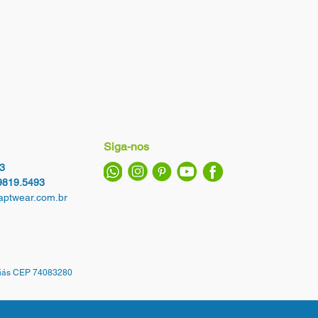
Siga-nos
3
9819.5493
ptwear.com.br
oiás CEP 74083280