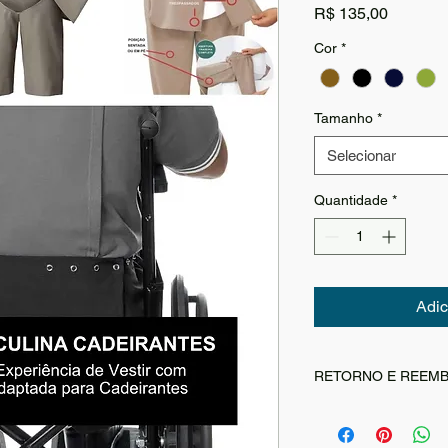
Preço
R$ 135,00
Cor
*
Tamanho
*
Selecionar
Quantidade
*
Adic
RETORNO E REEM
A
Adapt Wear
prioriz
seus clientes. Nossa