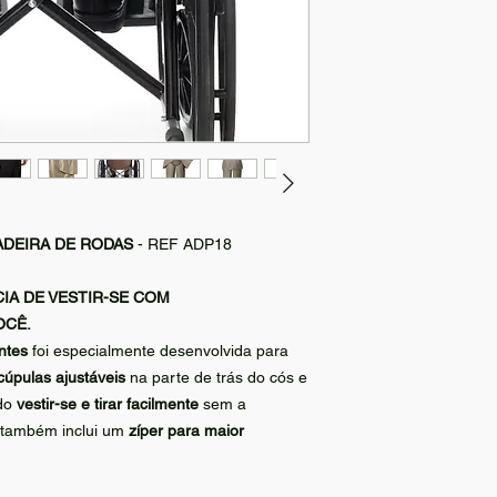
patrimônio. Nossa po
Código de Defesa d
único).
Nosso foco é garanti
de compra satisfatór
Para trocas ou devol
preferencialmente n
etiquetas
e
acessóri
recebimento, pelo e-
ADEIRA DE RODAS
- REF ADP18
Responderemos em 
IA DE VESTIR-SE COM
conta do cliente, ex
OCÊ.
ntes
foi especialmente desenvolvida para
O produto deve esta
cúpulas ajustáveis
na parte de trás do cós e
original. A troca pod
ndo
vestir-se e tirar facilmente
sem a
produto.
s também inclui um
zíper para maior