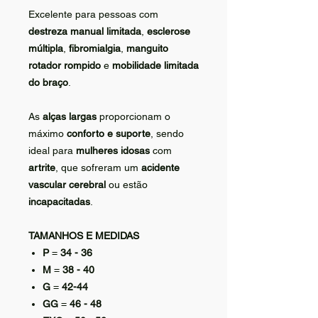
Excelente para pessoas com
destreza manual limitada
,
esclerose
múltipla
,
fibromialgia
,
manguito
rotador rompido
e
mobilidade limitada
do braço
.
As
alças largas
proporcionam o
máximo
conforto e suporte
, sendo
ideal para
mulheres idosas
com
artrite
, que sofreram um
acidente
vascular cerebral
ou estão
incapacitadas
.
TAMANHOS E MEDIDAS
P
=
34 - 36
M
=
38 - 40
G
=
42-44
GG
=
46 - 48