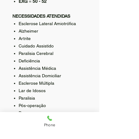
EXG
=
50 - 52
NECESSIDADES ATENDIDAS
Esclerose Lateral Amiotrófica
Alzheimer
Artrite
Cuidado Assistido
Paralisia Cerebral
Deficiência
Assistência Médica
Assistência Domiciliar
Esclerose Múltipla
Lar de Idosos
Paralisia
Pós-operação
Derrame
Cadeira de Rodas
Phone
Pele Delicada
Rigidez do braço