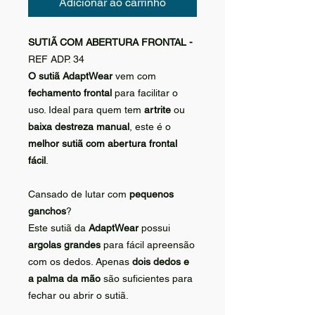
Adicionar ao carrinho
SUTIÃ COM ABERTURA FRONTAL -
REF ADP. 34
O sutiã AdaptWear
vem com
fechamento frontal
para facilitar o
uso. Ideal para quem tem
artrite
ou
baixa destreza manual
, este é o
melhor sutiã com abertura frontal
fácil
.
Cansado de lutar com
pequenos
ganchos
?
Este sutiã da
AdaptWear
possui
argolas grandes
para fácil apreensão
com os dedos. Apenas
dois dedos e
a palma da mão
são suficientes para
fechar ou abrir o sutiã.