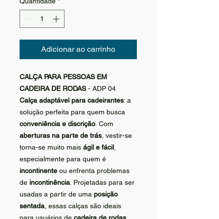
Quantidade
*
Adicionar ao carrinho
CALÇA PARA PESSOAS EM
CADEIRA DE RODAS
- ADP 04
Calça adaptável para cadeirantes
: a
solução perfeita para quem busca
conveniência e discrição
. Com
aberturas na parte de trás
, vestir-se
torna-se muito mais
ágil e fácil
,
especialmente para quem é
incontinente
ou enfrenta problemas
de
incontinência
. Projetadas para ser
usadas a partir de uma
posição
sentada
, essas calças são ideais
para usuários de
cadeira de rodas
.