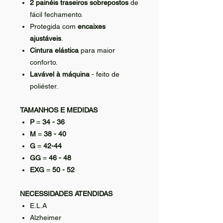
2 painéis traseiros sobrepostos
de
fácil fechamento.
Protegida com
encaixes
ajustáveis
.
Cintura elástica
para maior
conforto.
Lavável à máquina
- feito de
poliéster.
TAMANHOS E MEDIDAS
P
=
34 - 36
M
=
38 - 40
G
=
42-44
GG
=
46 - 48
EXG
=
50 - 52
NECESSIDADES ATENDIDAS
E.L.A
Alzheimer