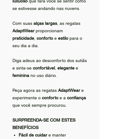
luxuoso
que fará você se sentir como
se estivesse andando nas nuvens.
Com suas
alças largas
, as regatas
AdaptWear
proporcionam
praticidade
,
conforto
e
estilo
para o
seu dia a dia.
Diga adeus ao desconforto dos sutiãs
e sinta-se
confortável
,
elegante
e
feminina
no uso diário.
Peça agora as regatas
AdaptWear
e
experimente o
conforto
e a
confiança
que você sempre procurou.
SURPREENDA-SE COM ESTES
BENEFÍCIOS
Fácil de cuidar
e manter