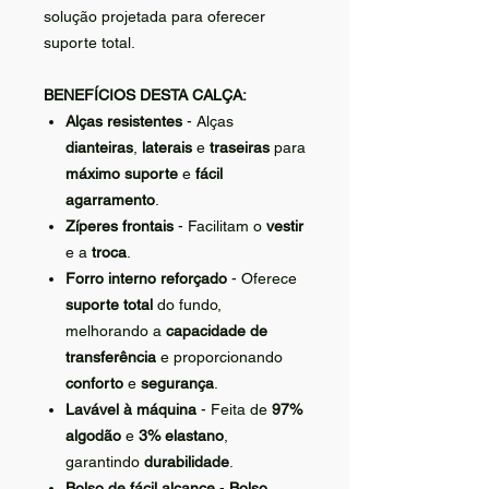
solução projetada para oferecer
suporte total.
BENEFÍCIOS DESTA CALÇA:
Alças resistentes
- Alças
dianteiras
,
laterais
e
traseiras
para
máximo suporte
e
fácil
agarramento
.
Zíperes frontais
- Facilitam o
vestir
e a
troca
.
Forro interno reforçado
- Oferece
suporte total
do fundo,
melhorando a
capacidade de
transferência
e proporcionando
conforto
e
segurança
.
Lavável à máquina
- Feita de
97%
algodão
e
3% elastano
,
garantindo
durabilidade
.
Bolso de fácil alcance
-
Bolso