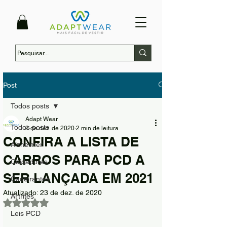
Post
Todos posts
Adapt Wear
Todos posts
2 de dez. de 2020
2 min de leitura
CONFIRA A LISTA DE
Alzheimer
CARROS PARA PCD A
Cuidadores
SER LANÇADA EM 2021
Cadeirantes
Atualizado:
23 de dez. de 2020
Artrites
Avaliado com NaN de 5 estrelas.
Leis PCD