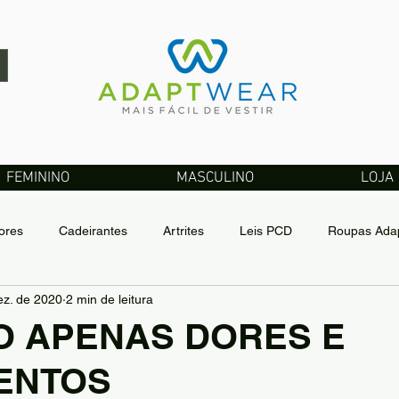
FEMININO
MASCULINO
LOJA
ores
Cadeirantes
Artrites
Leis PCD
Roupas Adap
ez. de 2020
2 min de leitura
gn Adaptável
O APENAS DORES E
ENTOS