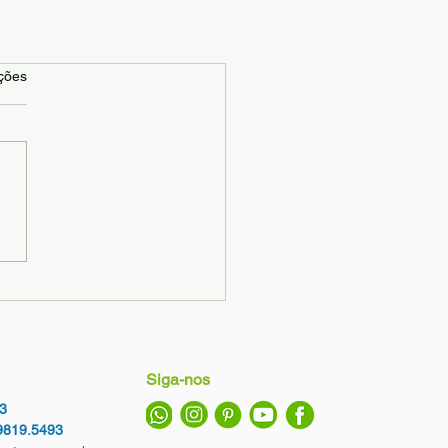
as.
ções
Siga-nos
3
9819.5493