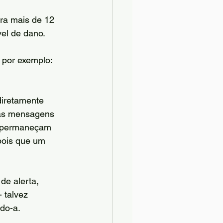
ra mais de 12 
el de dano.
 por exemplo:
diretamente 
 as mensagens 
s permaneçam 
pois que um 
e alerta, 
 talvez 
do-a.