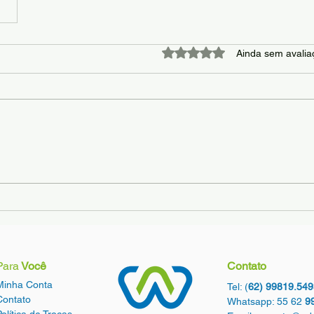
Avaliado com 0 de 5 estrel
Ainda sem avalia
Para
Você
Contato
Minha Conta
Tel: (
62) 99819.549
Contato
Whatsapp: 55 62
9
Política de Trocas