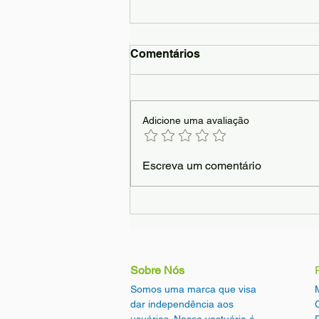
Comentários
Adicione uma avaliação
A Previdência Social e as
Escreva um comentário
Enfermidades Reumáticas
​Sobre Nós
Somos uma marca que visa
dar independência aos
usuários. Nosso vestuário é