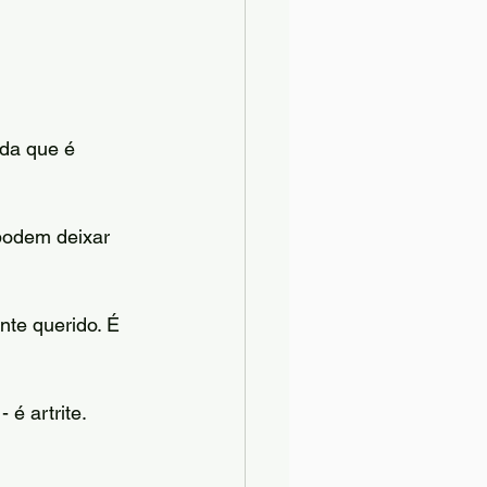
da que é 
 podem deixar 
te querido. É 
é artrite. 