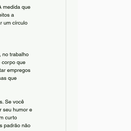
À medida que 
itos a 
r um círculo 
 no trabalho 
o corpo que 
itar empregos 
sas que 
s. Se você 
r seu humor e 
m curto 
os padrão não 